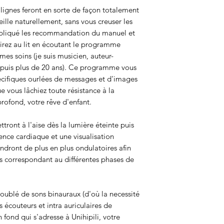
lignes feront en sorte de façon totalement
eille naturellement, sans vous creuser les
ppliqué les recommandation du manuel et
us irez au lit en écoutant le programme
s soins (je suis musicien, auteur-
epuis plus de 20 ans). Ce programme vous
pécifiques ourlées de messages et d'images
e vous lâchiez toute résistance à la
profond, votre rêve d'enfant.
ront à l'aise dès la lumière éteinte puis
nce cardiaque et une visualisation
endront de plus en plus ondulatoires afin
s correspondant au différentes phases de
doublé de sons binauraux (d'où la necessité
écouteurs et intra auriculaires de
 fond qui s'adresse à Unihipili, votre