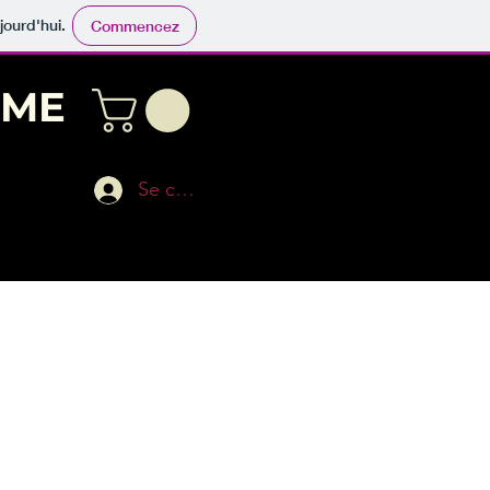
jourd'hui.
Commencez
ÔME
Se connecter