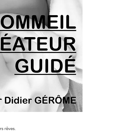
qui n'ont pas beauc
voudront l'écouter 
ATTENTION JE PA
DU PROGRAMME AUD
doit UNIQUEMENT êt
3) Le programme au
que vous écouterez e
Normalement tous le
programme qui déco
aurez téléchargé san
anciens systèmes d'e
tablettes ne pourro
cas, envoyez moi un 
enverrai les fichier
généralement très vi
rs rêves.