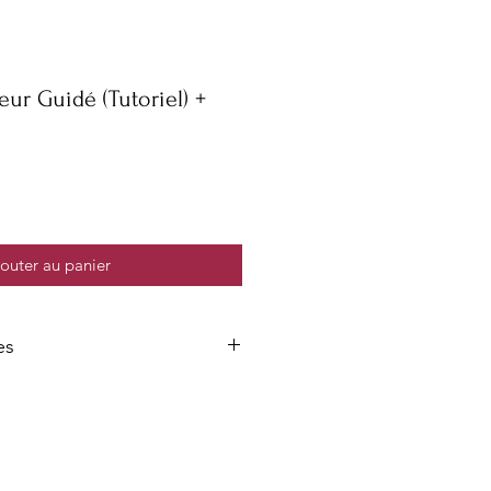
ur Guidé (Tutoriel) +
outer au panier
es
 conteint 3 fichiers:
lisateur qu'il est impératif de lire
emière écoute pour des résultats
arré par mes soins pour les gens